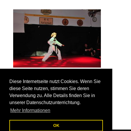
Diese Internetseite nutzt Cookies. Wenn Sie
diese Seite nutzen, stimmen Sie deren
Verwendung zu. Alle Details finden Sie in
Kommentar absenden
unserer Datenschutzunterrichtung.
Du musst
angemeldet
sein, um einen Kommentar
Mehr Informationen
abzugeben.
OK