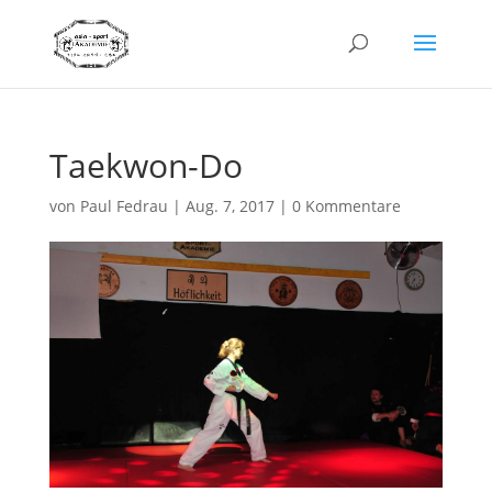
Taekwon-Do
von
Paul Fedrau
|
Aug. 7, 2017
|
0 Kommentare